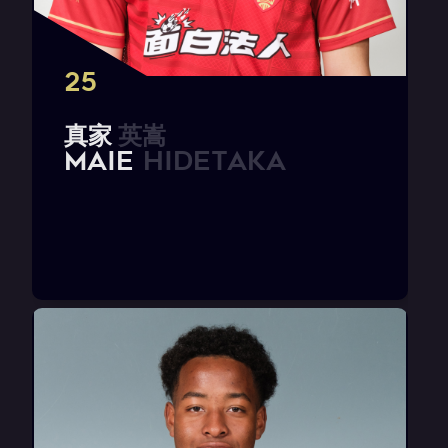
25
真
家
英
嵩
M
A
I
E
H
i
d
e
t
a
k
a