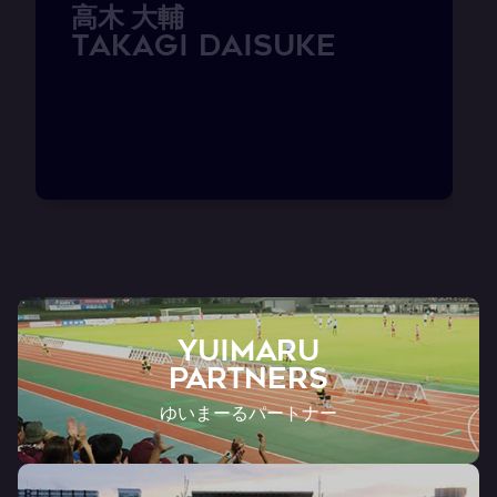
高
木
大
輔
T
A
K
A
G
I
D
a
i
s
u
k
e
YUIMARU
Partners
ゆいまーるパートナー