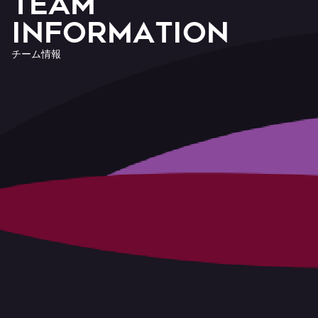
T
E
A
M
I
n
f
o
r
m
a
t
i
o
n
チ
ー
ム
情
報