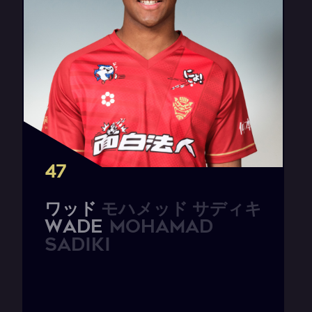
47
ワ
ッ
ド
モ
ハ
メ
ッ
ド
サ
デ
ィ
キ
W
A
D
E
M
o
h
a
m
a
d
S
a
d
i
k
i