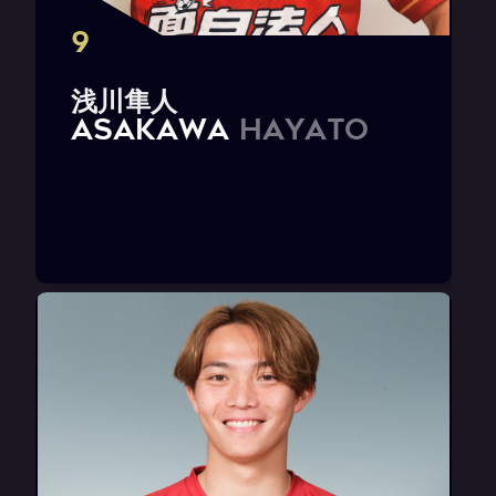
9
浅
川
隼
人
A
S
A
K
A
W
A
H
a
y
a
t
o