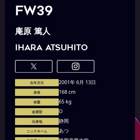
FW39
庵原 篤人
IHARA Atsuhito
2001年 6月 13日
生年月日
168 cm
身長
65 kg
体重
O
血液型
静岡
出身地
あつ
ニックネーム