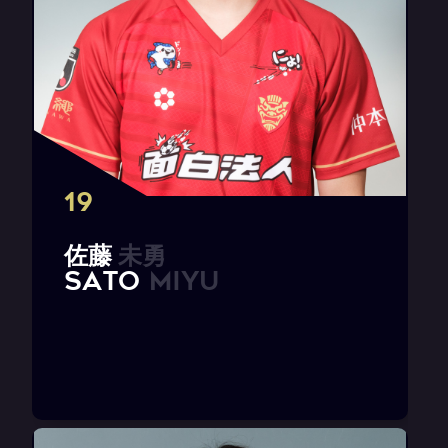
19
佐
藤
未
勇
S
A
T
O
M
i
y
u