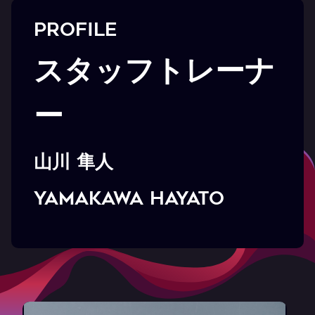
PROFILE
スタッフトレーナ
ー
山川 隼人
YAMAKAWA Hayato