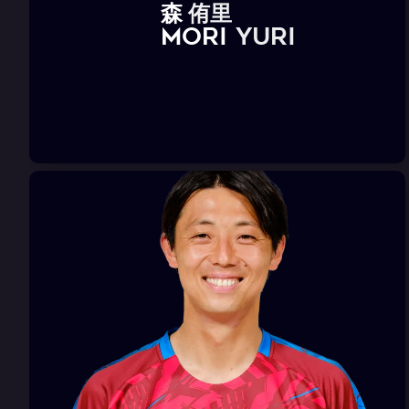
森
侑
里
M
O
R
I
Y
u
r
i