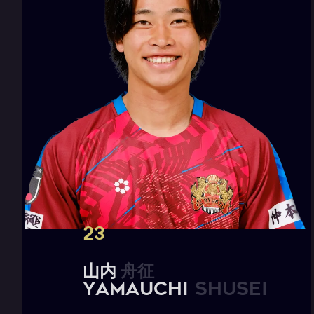
23
山
内
舟
征
Y
A
M
A
U
C
H
I
S
H
U
S
E
I