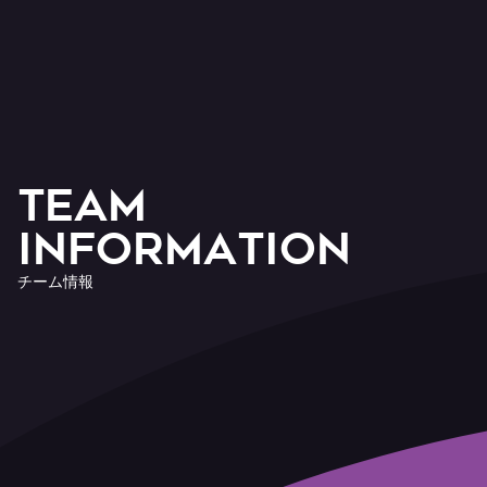
T
E
A
M
I
n
f
o
r
m
a
t
i
o
n
チ
ー
ム
情
報