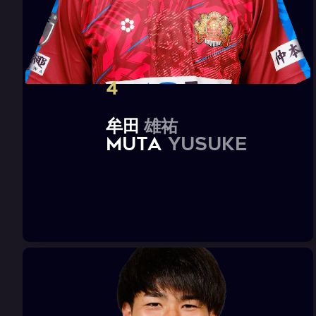
4
牟
田
雄
祐
M
U
T
A
Y
u
s
u
k
e