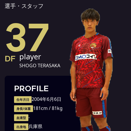
選手・スタッフ
37
player
DF
SHOGO TERASAKA
PROFILE
2004年6月6日
生年月日
181cm / 81kg
身長/体重
-
血液型
兵庫県
出身地