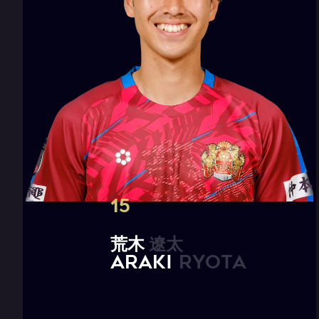
15
荒
木
遼
太
A
R
A
K
I
R
y
o
t
a