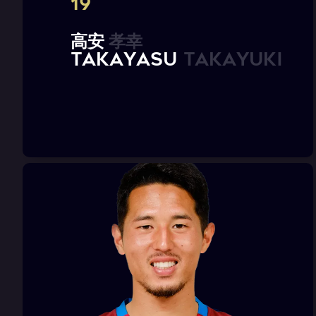
19
高
安
孝
幸
T
A
K
A
Y
A
S
U
T
a
k
a
y
u
k
i