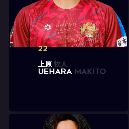
22
上
原
牧
人
U
E
H
A
R
A
M
a
k
i
t
o