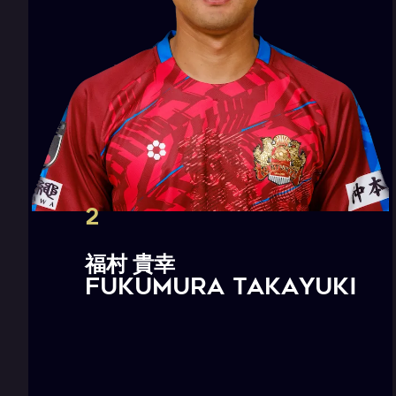
2
福
村
貴
幸
F
U
K
U
M
U
R
A
T
a
k
a
y
u
k
i