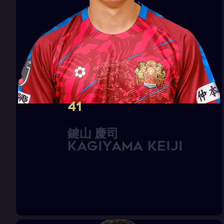
41
鍵
山
慶
司
K
A
G
I
Y
A
M
A
K
e
i
j
i