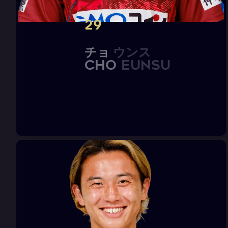
29
チ
ョ
ウ
ン
ス
C
H
O
E
u
n
s
u