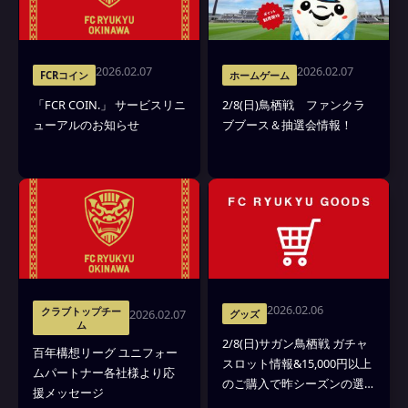
2026.02.07
2026.02.07
FCRコイン
ホームゲーム
「FCR COIN.」 サービスリニ
2/8(日)鳥栖戦 ファンクラ
ューアルのお知らせ
ブブース＆抽選会情報！
2026.02.06
クラブトップチー
2026.02.07
グッズ
ム
2/8(日)サガン鳥栖戦 ガチャ
百年構想リーグ ユニフォー
スロット情報&15,000円以上
ムパートナー各社様より応
のご購入で昨シーズンの選
援メッセージ
手着用ユニフォームプレゼ