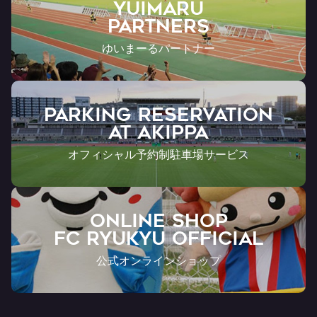
YUIMARU
Partners
ゆいまーるパートナー
PARKING RESERVATION
AT Akippa
オフィシャル予約制駐車場サービス
ONLINE SHOP
FC RYUKYU OFFICIAL
公式オンラインショップ