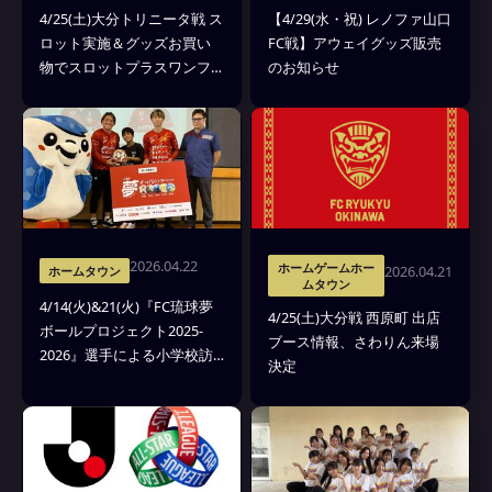
4/25(土)大分トリニータ戦 ス
【4/29(水・祝) レノファ山口
ロット実施＆グッズお買い
FC戦】アウェイグッズ販売
物でスロットプラスワンフ
のお知らせ
ェア開催のお知らせ
2026.04.22
ホームゲームホー
2026.04.21
ホームタウン
ムタウン
4/14(火)&21(火)『FC琉球夢
4/25(土)大分戦 西原町 出店
ボールプロジェクト2025-
ブース情報、さわりん来場
2026』選手による小学校訪
決定
問＆贈呈式 実施レポート