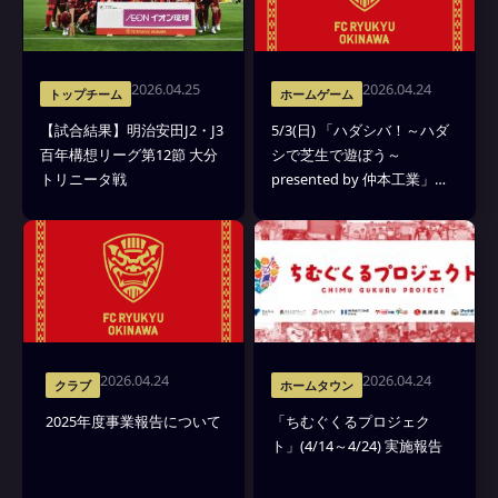
2026.04.25
2026.04.24
トップチーム
ホームゲーム
【試合結果】明治安田J2・J3
5/3(日) 「ハダシバ！～ハダ
百年構想リーグ第12節 大分
シで芝生で遊ぼう～
トリニータ戦
presented by 仲本工業」開
催！
2026.04.24
2026.04.24
クラブ
ホームタウン
2025年度事業報告について
「ちむぐくるプロジェク
ト」(4/14～4/24) 実施報告