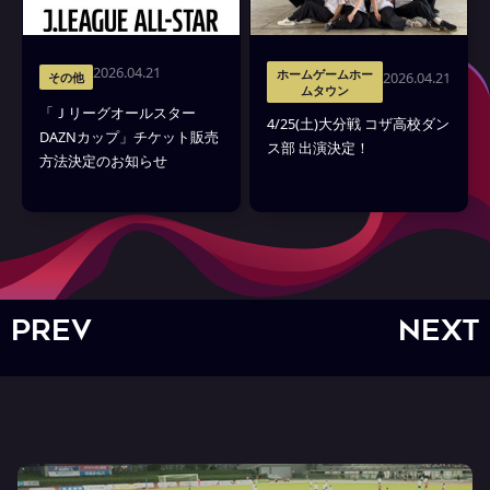
2026.04.21
ホームゲームホー
2026.04.21
その他
ムタウン
「Ｊリーグオールスター
4/25(土)大分戦 コザ高校ダン
DAZNカップ」チケット販売
ス部 出演決定！
方法決定のお知らせ
PREV
NEXT