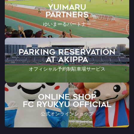
YUIMARU
Partners
ゆいまーるパートナー
PARKING RESERVATION
AT Akippa
オフィシャル予約制駐車場サービス
ONLINE SHOP
FC RYUKYU OFFICIAL
公式オンラインショップ