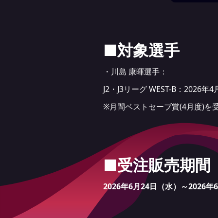
■対象選手
・川島 康暉選手：
J2・J3リーグ WEST-B：202
※月間ベストセーブ賞(4月度)を
■受注販売期間
2026
年6月24日（水）～2026年6