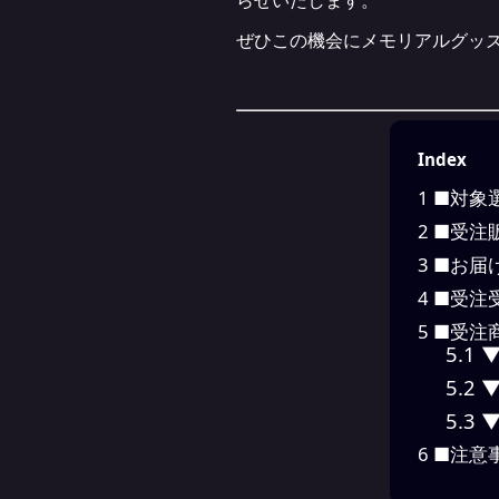
らせいたします。
ぜひこの機会にメモリアルグッ
Index
1
■対象
2
■受注
3
■お届
4
■受注
5
■受注
5.1
▼
5.2
▼
5.3
▼
6
■注意