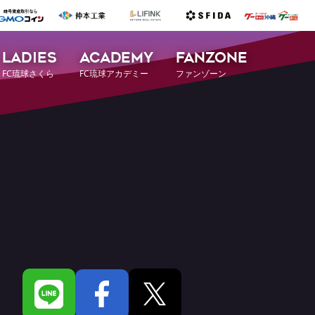
LADIES
ACADEMY
FANZONE
FC琉球さくら
FC琉球アカデミー
ファンゾーン