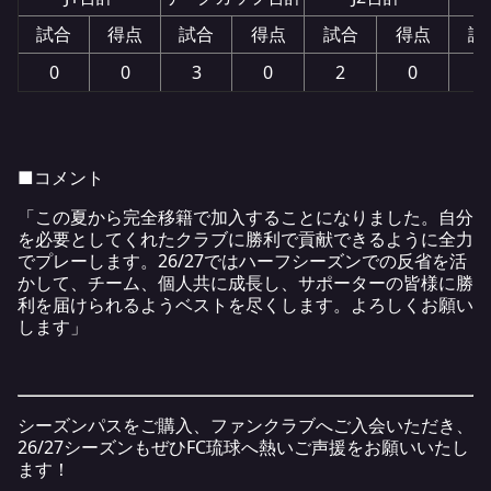
試合
得点
試合
得点
試合
得点
試
0
0
3
0
2
0
5
■コメント
「この夏から完全移籍で加入することになりました。自分
を必要としてくれたクラブに勝利で貢献できるように全力
でプレーします。26/27ではハーフシーズンでの反省を活
かして、チーム、個人共に成長し、サポーターの皆様に勝
利を届けられるようベストを尽くします。よろしくお願い
します」
シーズンパスをご購入、ファンクラブへご入会いただき、
26/27シーズンもぜひFC琉球へ熱いご声援をお願いいたし
ます！