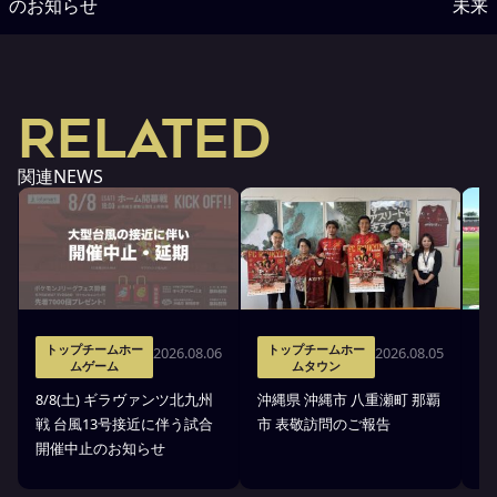
のお知らせ
未来
RELATED
関連NEWS
トップチームホー
トップチームホー
2026.08.06
2026.08.05
ムゲーム
ムタウン
タ
8/8(土) ギラヴァンツ北九州
沖縄県 沖縄市 八重瀬町 那覇
沖
戦 台風13号接近に伴う試合
市 表敬訪問のご報告
(
開催中止のお知らせ
戦