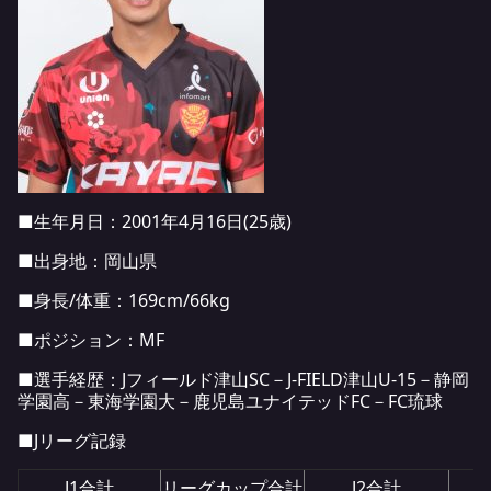
■生年月日：2001年4月16日(25歳)
■出身地：岡山県
■身長/体重：169cm/66kg
■ポジション：MF
■選手経歴：Jフィールド津山SC－J-FIELD津山U-15－静岡
学園高－東海学園大－鹿児島ユナイテッドFC－FC琉球
■Jリーグ記録
J1合計
リーグカップ合計
J2合計