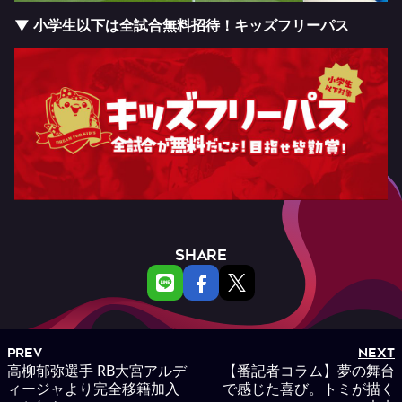
▼ 小学生以下は全試合無料招待！キッズフリーパス
SHARE
PREV
NEXT
高柳郁弥選手 RB大宮アルデ
【番記者コラム】夢の舞台
ィージャより完全移籍加入
で感じた喜び。トミが描く