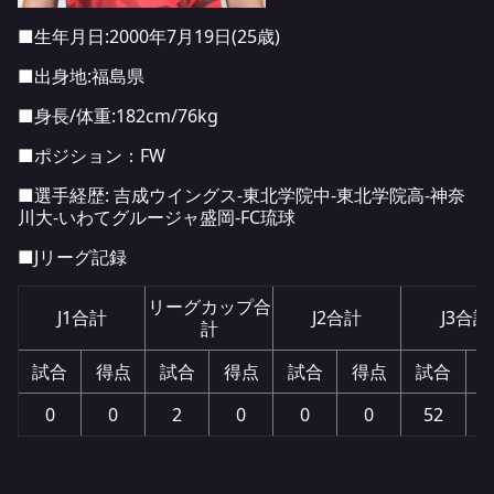
■生年月日:2000年7月19日(25歳)
■出身地:福島県
■身長/体重:182cm/76kg
■ポジション：FW
■選手経歴: 吉成ウイングス-東北学院中-東北学院高-神奈
川大-いわてグルージャ盛岡-FC琉球
■Jリーグ記録
リーグカップ合
J1合計
J2合計
J3合計
計
試合
得点
試合
得点
試合
得点
試合
0
0
2
0
0
0
52