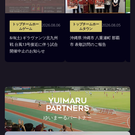
トップチームホー
トップチームホー
2026.08.06
2026.08.05
ムゲーム
ムタウン
タ
8/8(土) ギラヴァンツ北九州
沖縄県 沖縄市 八重瀬町 那覇
沖
戦 台風13号接近に伴う試合
市 表敬訪問のご報告
(
開催中止のお知らせ
戦
YUIMARU
Partners
ゆいまーるパートナー