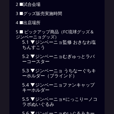
2
■試合会場
3
■グッズ販売実施時間
4
■出店場所
5
■ ピックアップ商品（FC琉球グッズ＆
ジンベーニョグッズ）
5.1
▼ジンベーニョ監修 おきなわ塩
ちんすこう
5.2
▼ジンベーニョむぎゅっとラバ
ーコースター
5.3
▼ジンベーニョ うちなーぐちキ
ーホルダー（ブラインド）
5.4
▼ジンベーニョファンキャップ
キーホルダー
5.5
▼ジンベーニョ×にっこりーノコ
ラボぬいぐるみ
5.6
▼ジンベーニョぬいぐるみキー