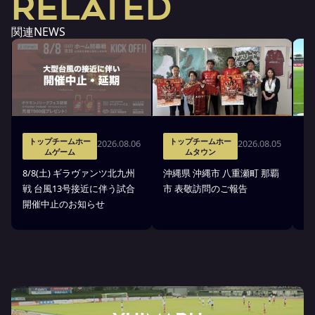
RELATED
関連NEWS
トップチームホー
トップチームホー
2026.08.06
2026.08.05
ムゲーム
ムタウン
タ
8/8(土) ギラヴァンツ北九州
沖縄県 沖縄市 八重瀬町 那覇
沖
戦 台風13号接近に伴う試合
市 表敬訪問のご報告
(
開催中止のお知らせ
戦