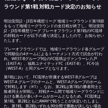
ラウンド第1戦 対戦カード決定のお知らせ
明治安田J2・J3百年構想リーグ 地域リーグラウンド第18節
をもって地域リーグラウンドの全日程が終了し、明治安田
J2・J3百年構想リーグ プレーオフラウンド第1戦のFC琉球
の対戦カードが以下の通り決定しましたので、お知らせい
たします。
プレーオフラウンドでは、地域リーグラウンド各グループ
で同順位の4チームによるトーナメント方式で試合が行わ
れ、WEST-Bグループ9位のFC琉球はヴァンラーレ八戸
（EAST-A）、福島ユナイテッドFC（EAST-B）、FC今治
（WEST-A）と同グループとなります。
第1戦において、FC琉球が所属するWEST-Bグループは
WEST-A グループのチームと、WEST-Aグループのホーム
で対戦します（※1）。なお、第2戦は第1戦の勝者同士と
敗者同士が対戦し、対戦チーム間で地域リーグラウンドに
おける勝点が多いチームがホームとなるため、FC琉球は
第1戦、第2戦ともにAWAYで戦うことが決定いたしまし
た。第1戦、第2戦いずれも90分間で勝敗が決しない場合