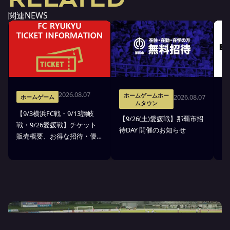
関連NEWS
2026.08.07
ホームゲームホー
2026.08.07
ホームゲーム
ムタウン
【9/3横浜FC戦・9/13讃岐
※
【9/26(土)愛媛戦】那覇市招
戦・9/26愛媛戦】チケット
戦
待DAY 開催のお知らせ
販売概要、お得な招待・優
ス
待のお知らせ
7
ン
ト
YUIMARU