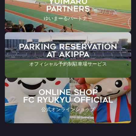
YUIMARU
Partners
ゆいまーるパートナー
PARKING RESERVATION
AT Akippa
オフィシャル予約制駐車場サービス
ONLINE SHOP
FC RYUKYU OFFICIAL
公式オンラインショップ