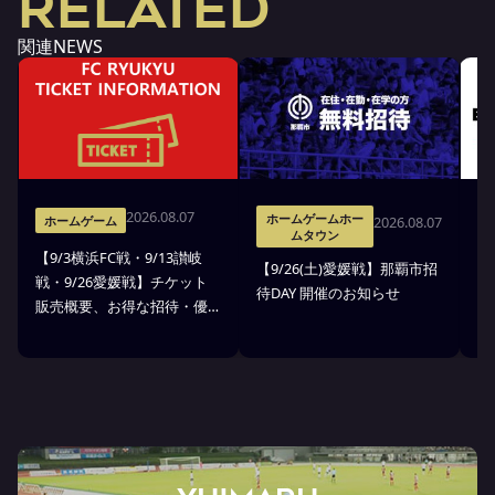
RELATED
関連NEWS
2026.08.07
ホームゲームホー
2026.08.07
ホームゲーム
ムタウン
【9/3横浜FC戦・9/13讃岐
※
【9/26(土)愛媛戦】那覇市招
戦・9/26愛媛戦】チケット
戦
待DAY 開催のお知らせ
販売概要、お得な招待・優
ス
待のお知らせ
7
ン
ト