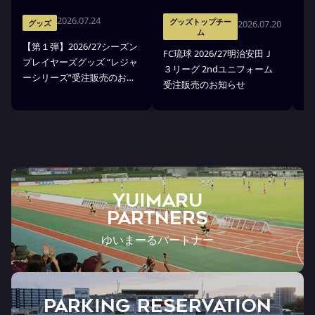
2026.07.24
グッズトップチー
2026.07.20
グッズ
ム
【第１弾】2026/27シーズン
FC琉球 2026/27明治安田Ｊ
F
プレイヤーズグッズ “レジャ
３リーグ 2ndユニフォーム
３
ーシリーズ”受注販売のお知
受注販売のお知らせ
ア
らせ
YUIMARU
Partners
ゆいまーるパートナー
PARKING RESERVATION