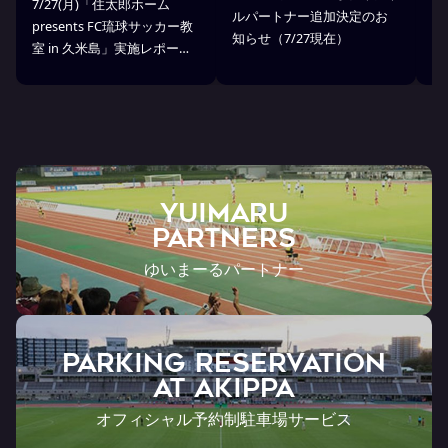
7/27(月)「住太郎ホーム
ルパートナー追加決定のお
業
presents FC琉球サッカー教
知らせ（7/27現在）
起
室 in 久米島」実施レポー
ト
ト！
YUIMARU
Partners
ゆいまーるパートナー
PARKING RESERVATION
AT Akippa
オフィシャル予約制駐車場サービス