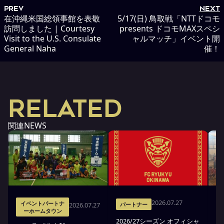
PREV
NEXT
在沖縄米国総領事館を表敬
5/17(日) 鳥取戦「NTTドコモ
訪問しました | Courtesy
presents ドコモMAXスペシ
Visit to the U.S. Consulate
ャルマッチ」イベント開
General Naha
催！
RELATED
関連NEWS
2026.07.27
イベントパートナ
2026.07.27
パートナー
ーホームタウン
2026/27シーズン オフィシャ
7