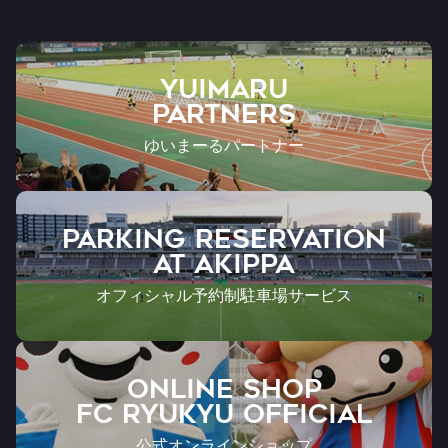
YUIMARU
Partners
ゆいまーるパートナー
PARKING RESERVATION
AT Akippa
オフィシャル予約制駐車場サービス
ONLINE SHOP
FC RYUKYU OFFICIAL
公式オンラインショップ