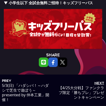
▼ 小学生以下 全試合無料ご招待！キッズフリーパス
SHARE
PREV
NEXT
5/3(日) 「ハダシバ！～ハダ
【4/25大分戦】ファンクラ
シで芝生で遊ぼう～
ブ限定「勝ちプレ」プレゼ
presented by 仲本工業」開
ントキャンペーン
催！