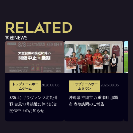
RELATED
関連NEWS
トップチームホー
トップチームホー
2026.08.06
2026.08.05
ムゲーム
ムタウン
タ
8/8(土) ギラヴァンツ北九州
沖縄県 沖縄市 八重瀬町 那覇
沖
戦 台風13号接近に伴う試合
市 表敬訪問のご報告
(
開催中止のお知らせ
戦