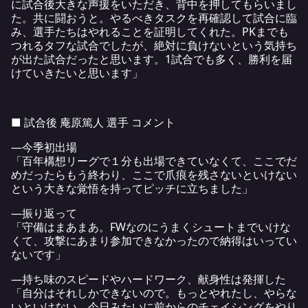
に試合後大きな声援をいただき、背中を押してもらいまし
た。共に闘おうと。やるべきタスクを再確認して試合に臨
み、選手たちはやれることを証明してくれた。PKまでも
つれるタフな試合でしたが、絶対に負けないという気持ち
が出た試合だったと思います。1試合でも多く、勝利を届
けていきたいと思います」
■ 試合後 庵原篤人 選手 コメント
―今季初出場
「百年構想リーグで１分も出場できていなくて、ここでだ
めだったらもう終わり、ここで爪痕を残さないといけない
という大きな覚悟を持ってピッチに立ちました」
―振り返って
「守備はまあまあ。FWなのにうまくシュートまでいけな
くて、攻撃にあまり参加できなかったので納得はいってい
ないです」
―持ち味のスピードやハードワーク、献身性は発揮した
「自分はそれしかできないので。もっとやれたし、やらな
いといけない。今日みたいに前からのチェイシングをやり