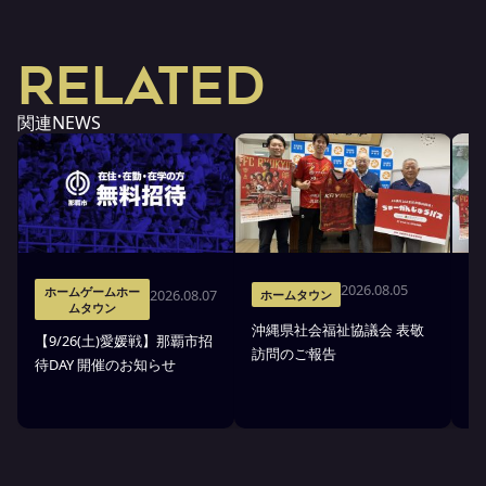
RELATED
関連NEWS
2026.08.05
ホームゲームホー
2026.08.07
ホームタウン
ムタウン
沖縄県社会福祉協議会 表敬
【9/26(土)愛媛戦】那覇市招
沖
訪問のご報告
待DAY 開催のお知らせ
市