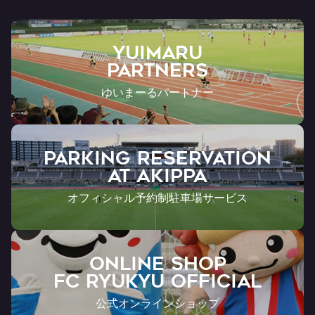
YUIMARU
Partners
ゆいまーるパートナー
PARKING RESERVATION
AT Akippa
オフィシャル予約制駐車場サービス
ONLINE SHOP
FC RYUKYU OFFICIAL
公式オンラインショップ