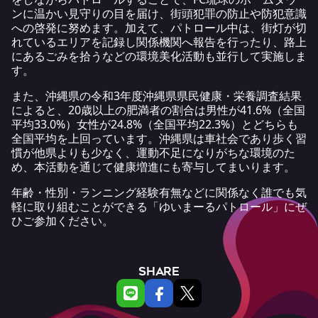
ンに温かい見守りの目を届け、街頭犯罪の防止や防犯意識
への啓発に努めます。加えて、パトロール中は、街灯が切
れているエリアを記録し関係機関へ報告を行ったり、路上
にあるごみを拾うなどの環境美化活動も並行して実施しま
す。
また、沖縄県の
令和3年度沖縄県県民健康・栄養調査結果
によると、20歳以上の肥満者の割合は男性が41.6%（全国
平均33.0%）女性が24.8%（全国平均22.3%）とどちらも
全国平均を上回っています。沖縄県は車社会であり歩く習
慣が他県よりも少なく、運動不足になりがちな環境のた
め、本活動を通じて健康増進にも寄与してまいります。
年齢・性別・ランニング経験有無などに関係なく誰でも気
軽に取り組むことができる「ゆいまーるパトロール」にぜ
ひご参加ください。
SHARE