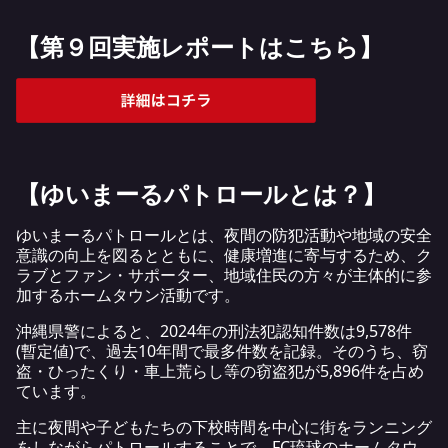
【第９回実施レポートはこちら】
【ゆいまーるパトロールとは？】
ゆいまーるパトロールとは、夜間の防犯活動や地域の安全
意識の向上を図るとともに、健康増進に寄与するため、ク
ラブとファン・サポーター、地域住民の方々が主体的に参
加するホームタウン活動です。
沖縄県警によると、
2024年の刑法犯認知件数
は9,578件
(暫定値)で、過去10年間で最多件数を記録。そのうち、窃
盗・ひったくり・車上荒らし等の窃盗犯が5,896件を占め
ています。
主に夜間や子どもたちの下校時間を中心に街をランニング
をしながらパトロールすることで、FC琉球のホームタウ