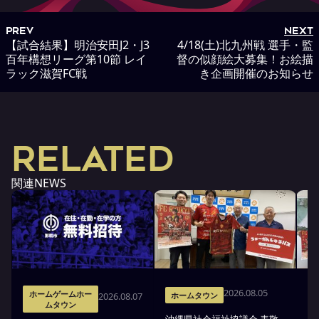
PREV
NEXT
【試合結果】明治安田J2・J3
4/18(土)北九州戦 選手・監
百年構想リーグ第10節 レイ
督の似顔絵大募集！お絵描
ラック滋賀FC戦
き企画開催のお知らせ
RELATED
関連NEWS
2026.08.05
ホームゲームホー
2026.08.07
ホームタウン
ムタウン
沖縄県社会福祉協議会 表敬