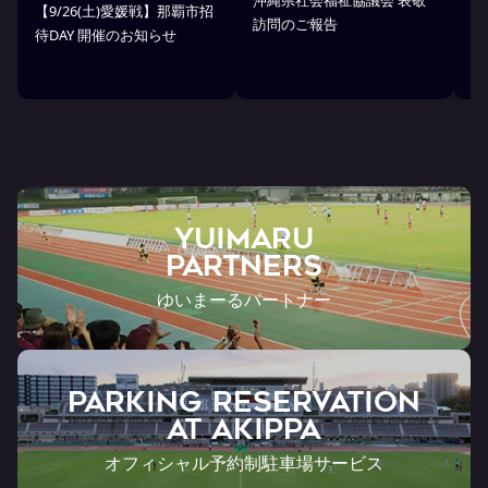
【9/26(土)愛媛戦】那覇市招
沖
訪問のご報告
待DAY 開催のお知らせ
市
YUIMARU
Partners
ゆいまーるパートナー
PARKING RESERVATION
AT Akippa
オフィシャル予約制駐車場サービス