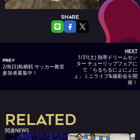
SHARE
NEXT
1/31(土) 熱帯ドリームセン
PREV
ター チューリップフェアに
2/8(日)鳥栖戦 サッカー教室
て「ちるちるにょにょに
参加者募集中！
ょ」ミニライブ&撮影会を開
催！
RELATED
関連NEWS