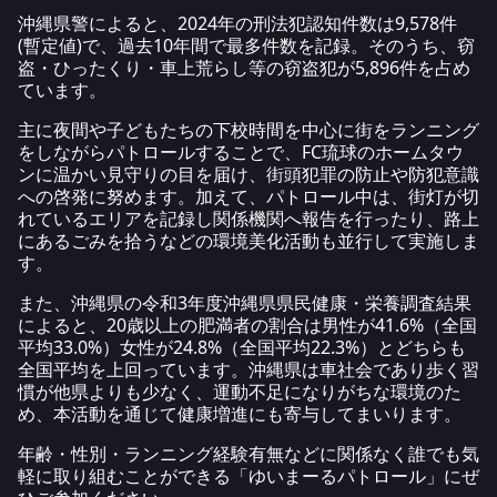
沖縄県警によると、
2024年の刑法犯認知件数
は9,578件
(暫定値)で、過去10年間で最多件数を記録。そのうち、窃
盗・ひったくり・車上荒らし等の窃盗犯が5,896件を占め
ています。
主に夜間や子どもたちの下校時間を中心に街をランニング
をしながらパトロールすることで、FC琉球のホームタウ
ンに温かい見守りの目を届け、街頭犯罪の防止や防犯意識
への啓発に努めます。加えて、パトロール中は、街灯が切
れているエリアを記録し関係機関へ報告を行ったり、路上
にあるごみを拾うなどの環境美化活動も並行して実施しま
す。
また、沖縄県の
令和3年度沖縄県県民健康・栄養調査結果
によると、20歳以上の肥満者の割合は男性が41.6%（全国
平均33.0%）女性が24.8%（全国平均22.3%）とどちらも
全国平均を上回っています。沖縄県は車社会であり歩く習
慣が他県よりも少なく、運動不足になりがちな環境のた
め、本活動を通じて健康増進にも寄与してまいります。
年齢・性別・ランニング経験有無などに関係なく誰でも気
軽に取り組むことができる「ゆいまーるパトロール」にぜ