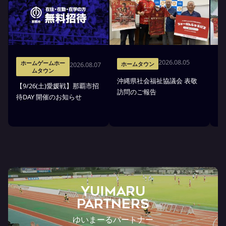
2026.08.05
ホームゲームホー
2026.08.07
ホームタウン
ムタウン
沖縄県社会福祉協議会 表敬
【9/26(土)愛媛戦】那覇市招
沖
訪問のご報告
待DAY 開催のお知らせ
市
YUIMARU
Partners
ゆいまーるパートナー