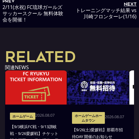
PREV
NEXT
2/11(水祝) FC琉球ガールズ
トレーニングマッチ結果 vs
サッカースクール 無料体験
川崎フロンターレ(1/16)
会を開催！
RELATED
関連NEWS
2026.08.07
ホームゲームホー
2026.08.07
ホームゲーム
ムタウン
【9/3横浜FC戦・9/13讃岐
※
【9/26(土)愛媛戦】那覇市招
戦・9/26愛媛戦】チケット
戦
待DAY 開催のお知らせ