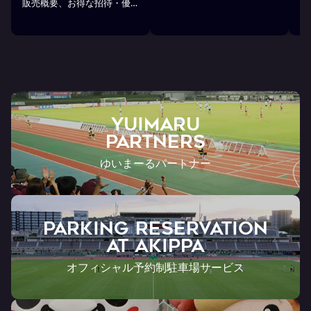
販売概要、お得な招待・優
ス
待のお知らせ
7
ン
ト
YUIMARU
Partners
ゆいまーるパートナー
PARKING RESERVATION
AT Akippa
オフィシャル予約制駐車場サービス