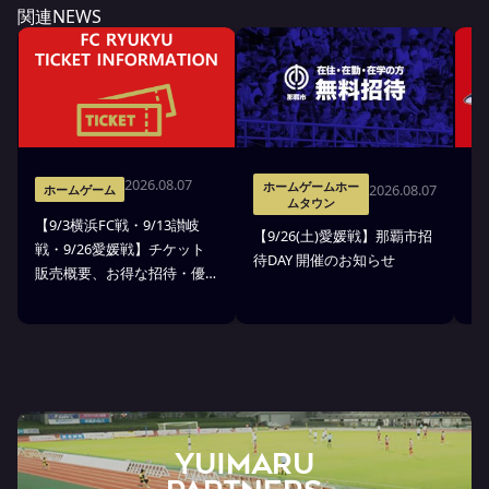
関連NEWS
2026.08.07
ホームゲームホー
2026.08.07
ホームゲーム
ムタウン
【9/3横浜FC戦・9/13讃岐
※
【9/26(土)愛媛戦】那覇市招
戦・9/26愛媛戦】チケット
戦
待DAY 開催のお知らせ
販売概要、お得な招待・優
ス
待のお知らせ
7
ン
ト
YUIMARU