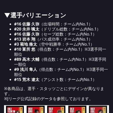
▼選手バリエーション
#16 佐藤 久弥
（出場時間：チーム内No.1）
#20 永井 颯太
（ドリブル総数：チーム内No.1）
#16 佐藤 久弥
（セーブ総数：チーム内No.1）
#13 岩本 翔
（パス成功率：チーム内No.1）
#3 菊地 脩太
（空中戦勝率：チーム内No.1）
#10 富所 悠
（得点数：チーム内No.1）※3選手同一
順位
#89 高木 大輔
（得点数：チーム内No.1）※3選手同
一順位
#9 浅川 隼人
（得点数：チーム内No.1）※3選手同一
順位
#15 荒木 遼太
（アシスト数：チーム内No.1）
※各商品は、選手・スタッツごとにデザインが異なりま
す。
※Jリーグ公式記録のデータを参照しております。