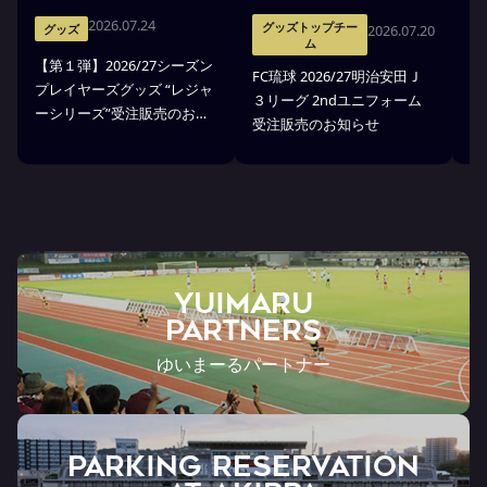
2026.07.24
グッズトップチー
2026.07.20
グッズ
ム
【第１弾】2026/27シーズン
FC琉球 2026/27明治安田Ｊ
F
プレイヤーズグッズ “レジャ
３リーグ 2ndユニフォーム
３
ーシリーズ”受注販売のお知
受注販売のお知らせ
ア
らせ
YUIMARU
Partners
ゆいまーるパートナー
PARKING RESERVATION