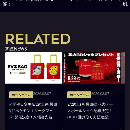
催！
戦
RELATED
関連NEWS
2026.08.07
2026.08.07
ホームゲーム
ホームゲーム
※開催日変更 8/29(土)相模原
8/29(土) 相模原戦 花火ベー
8
戦 “ポケモンＪリーグフェ
スボールシャツ配布決定！
戦
ス”開催決定！来場者先着
(※8/7 受け取り方法追記)
開
7000名様にEVO BAG(ポケモ
ンのエコバッグ)をプレゼン