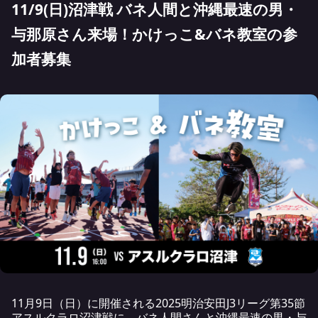
11/9(日)沼津戦 バネ人間と沖縄最速の男・
与那原さん来場！かけっこ&バネ教室の参
加者募集
11月9日（日）に開催される2025明治安田J3リーグ第35節
アスルクラロ沼津戦に、バネ人間さんと沖縄最速の男・与