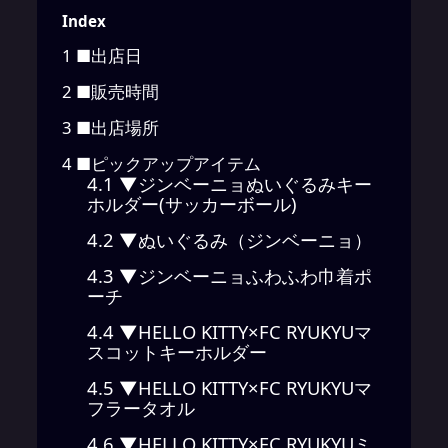
Index
1
■出店日
2
■販売時間
3
■出店場所
4
■ピックアップアイテム
4.1
▼ジンベーニョぬいぐるみキー
ホルダー(サッカーボール)
4.2
▼ぬいぐるみ（ジンベーニョ）
4.3
▼ジンベーニョふわふわ巾着ポ
ーチ
4.4
▼HELLO KITTY×FC RYUKYUマ
スコットキーホルダー
4.5
▼HELLO KITTY×FC RYUKYUマ
フラータオル
4.6
▼HELLO KITTY×FC RYUKYUミ