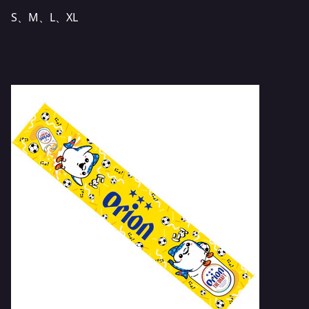
S、M、L、XL