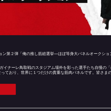
クション第２弾「俺の推し筋総選挙―ほぼ等身大パネルオークシ
第20節ガイナーレ鳥取戦のスタジアム場外を彩った選手たち自慢
なっており、世界に１つだけの貴重な筋肉パネルです。皆さま