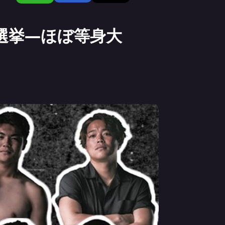
総選挙―ほぼ等身大