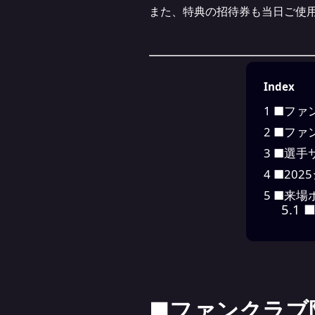
また、特典の招待券も当日ご使
Index
1
■ファ
2
■ファ
3
■選手
4
■20
5
■来場
5.1
■
■ファンクラブ