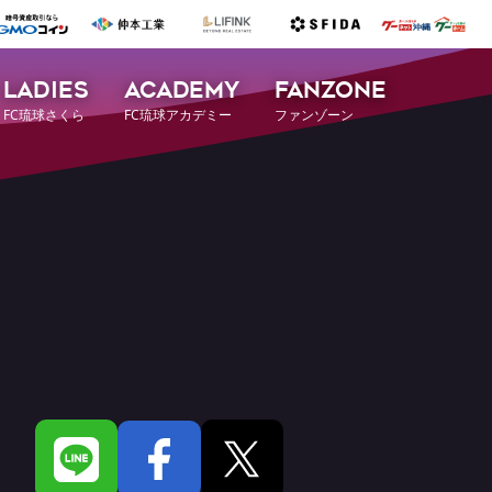
LADIES
ACADEMY
FANZONE
FC琉球さくら
FC琉球アカデミー
ファンゾーン