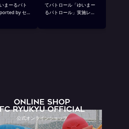
いまーるパト
てパトロール「ゆいまー
orted by セ
るパトロール」実施レポ
 参加者募集
ート
ONLINE SHOP
FC RYUKYU OFFICIAL
公式オンラインショップ