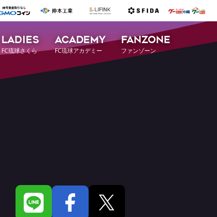
LADIES
ACADEMY
FANZONE
FC琉球さくら
FC琉球アカデミー
ファンゾーン