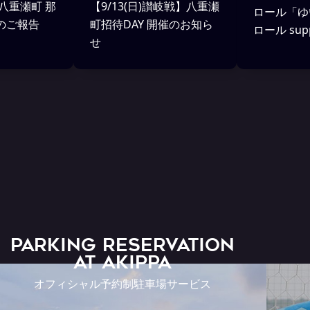
 八重瀬町 那
【9/13(日)讃岐戦】八重瀬
ロール「ゆ
のご報告
町招待DAY 開催のお知ら
ロール supp
せ
コム琉球」
中！
PARKING RESERVATION
AT Akippa
オフィシャル予約制駐車場サービス