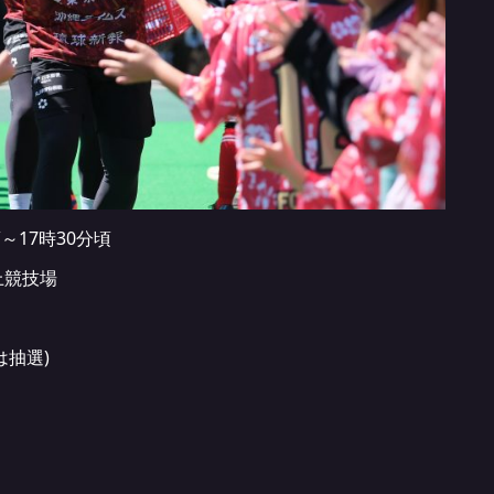
頃～17時30分頃
上競技場
は抽選)