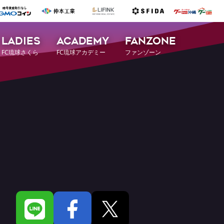
LADIES
ACADEMY
FANZONE
FC琉球さくら
FC琉球アカデミー
ファンゾーン