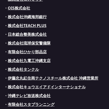
・
OIS株式会社
・
株式会社沖縄海邦銀行
・
株式会社TEACH PLUS
・
日本総合整美株式会社
・
株式会社琉球保安警備隊
・
有限会社ひかり部品店
・
株式会社九電工沖縄支店
・
株式会社タンクル
・
伊藤忠丸紅住商テクノスチール株式会社 沖縄営業所
・
株式会社キョウエイアドインターナショナル
・
沖縄テレビ放送株式会社
・
有限会社スタプランニング