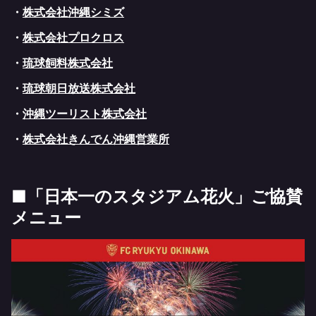
・
株式会社沖縄シミズ
・
株式会社プロクロス
・
琉球飼料株式会社
・
琉球朝日放送株式会社
・
沖縄ツーリスト株式会社
・
株式会社きんでん沖縄営業所
■「日本一のスタジアム花火」ご協賛
メニュー