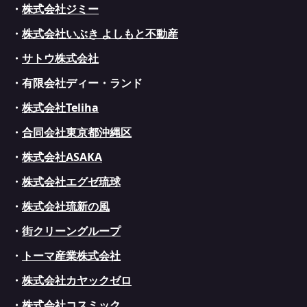
・
株式会社ジミー
・
株式会社いぶき よしもと不動産
・
サトウ株式会社
・有限会社ディー・ランド
・
株式会社Teliha
・
合同会社東京都沖縄区
・
株式会社ASAKA
・
株式会社エグゼ琉球
・
株式会社琉新の風
・
街クリーングループ
・
トーマ産業株式会社
・
株式会社カヤックゼロ
・
株式会社コスミック