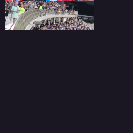
SHARE
PREV
NEXT
5/30(金)「ごみゼロの日 ク
5/28(水)＆6/10(火) FC琉球×
リーンキャンペーン」参加
グーネット沖縄 交通安全教
レポート
室 実施レポート