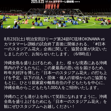
8月23日(土) 明治安田J3リーグ第24節FC琉球OKINAWA vs
カマタマーレ讃岐の試合終了直後に開催される、「#日本
一のスタジアム花火」企画に関して、協賛企業が決定いた
しましたので、お知らせいたします。（6/8時点）
沖縄全島を盛り上げるため、また、様々な境遇にある沖縄
県内の子どもたちに、この夏最高の思い出を届けるため、
昨年大好評を博した「日本一のスタジアム花火」の打ち上
げを予定。以下の法人・団体・個人の皆様からのご協賛を
もとに、ひとり親家庭や離島在住の子どもたちを中心に、
沖縄全島からこどもたち1,000人をご招待いたします。
沖縄のこども達が上を向いて笑顔になれますように。沖縄
全島を盛り上げるためにも「日本一のスタジアム花火」を
観にぜひスタジアムへお越しください！