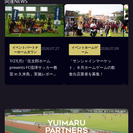
関連NEWS
イベントパートナ
イベントホームゲ
2026.07.27
2026.07.09
ーホームタウン
ーム
7
7/27(月)「住太郎ホーム
「サンシャインマーケッ
p
presents FC琉球サッカー教
ト」８月ホームゲームの飲
室
室 in 久米島」実施レポー
食出店業者を募集！
せ
ト！
YUIMARU
Partners