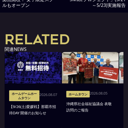
ルもオープン
～5/23)実施報告
RELATED
関連NEWS
2026.08.05
ホームゲームホー
2026.08.07
ホームタウン
ムタウン
沖縄県社会福祉協議会 表敬
【9/26(土)愛媛戦】那覇市招
沖
訪問のご報告
待DAY 開催のお知らせ
市