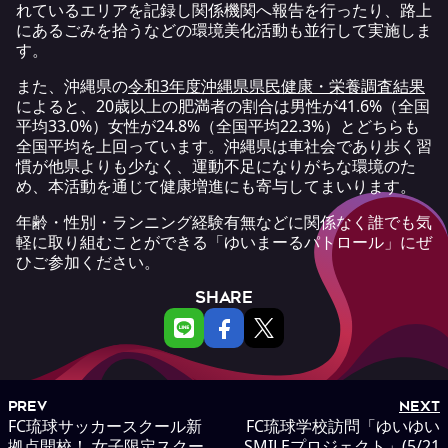
れているエリアを記録し関係機関へ報告を行ったり、路上
にあるごみを拾うなどの環境美化活動も並行して実施しま
す。
また、沖縄県の
令和3年度沖縄県県民健康・栄養調査結果
によると、20歳以上の肥満者の割合は男性が41.6%（全国
平均33.0%）女性が24.8%（全国平均22.3%）とどちらも
全国平均を上回っています。沖縄県は車社会であり歩く習
慣が他県よりも少なく、運動不足になりがちな環境のた
め、本活動を通じて健康増進にも寄与してまいります。
年齢・性別・ランニング経験有無などに関係なく誰でも気
軽に取り組むことができる「ゆいまーるパトロール」にぜ
ひご参加ください。
SHARE
PREV
NEXT
FC琉球サッカースクール新
FC琉球学校訪問「ゆいゆい
拠点開校！ 女子限定スクー
SMILEプロジェクト」(5/21