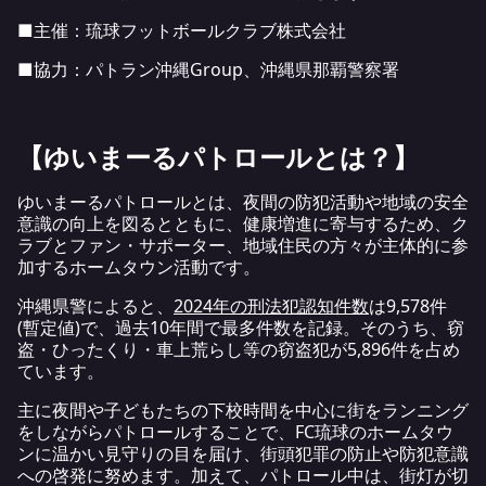
■主催：琉球フットボールクラブ株式会社
■協力：パトラン沖縄Group、沖縄県那覇警察署
【ゆいまーるパトロールとは？】
ゆいまーるパトロールとは、夜間の防犯活動や地域の安全
意識の向上を図るとともに、健康増進に寄与するため、ク
ラブとファン・サポーター、地域住民の方々が主体的に参
加するホームタウン活動です。
沖縄県警によると、
2024年の刑法犯認知件数
は9,578件
(暫定値)で、過去10年間で最多件数を記録。そのうち、窃
盗・ひったくり・車上荒らし等の窃盗犯が5,896件を占め
ています。
主に夜間や子どもたちの下校時間を中心に街をランニング
をしながらパトロールすることで、FC琉球のホームタウ
ンに温かい見守りの目を届け、街頭犯罪の防止や防犯意識
への啓発に努めます。加えて、パトロール中は、街灯が切