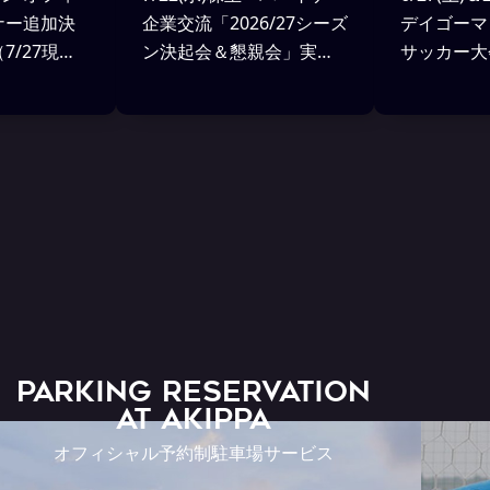
ナー追加決
企業交流「2026/27シーズ
デイゴーマ
7/27現
ン決起会＆懇親会」実施
サッカー大
レポート
ート
PARKING RESERVATION
AT Akippa
オフィシャル予約制駐車場サービス