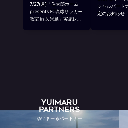
7/27(月)「住太郎ホーム
シャルパート
presents FC琉球サッカー
定のお知らせ（
教室 in 久米島」実施レポ
在）
ート！
YUIMARU
Partners
ゆいまーるパートナー