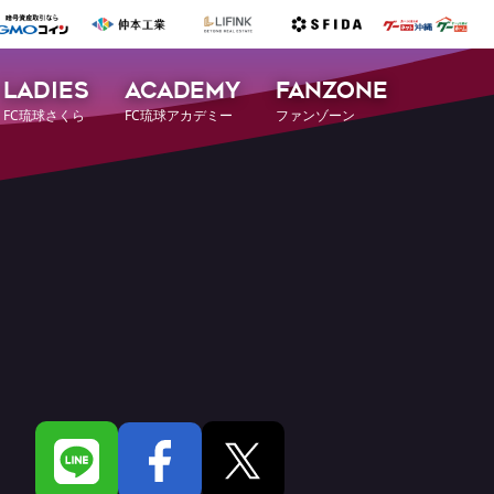
LADIES
ACADEMY
FANZONE
FC琉球さくら
FC琉球アカデミー
ファンゾーン