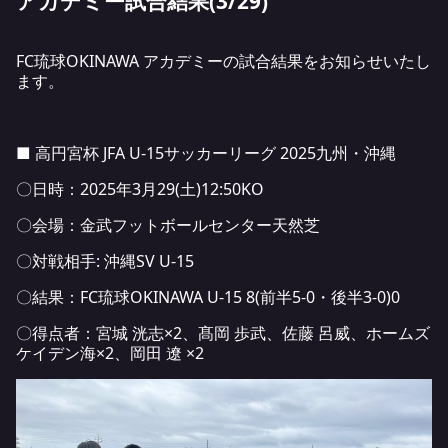
アカデミー試合結果(3/29)
FC琉球OKINAWA アカデミーの試合結果をお知らせいたし
ます。
■ 高円宮杯 JFA U-15サッカーリーグ 2025九州・沖縄
〇日時：2025年3月29(土)12:50KO
〇会場：金武フットボールセンター天然芝
〇対戦相手: 沖縄SV U-15
〇結果：FC琉球OKINAWA U-15 8(前半5-0・後半3-0)0
〇得点者：宮城 洸志×2、髙岡 歩武、佐藤 呂威、ホームズ
ケイデン海×2、岡田 遼 ×2