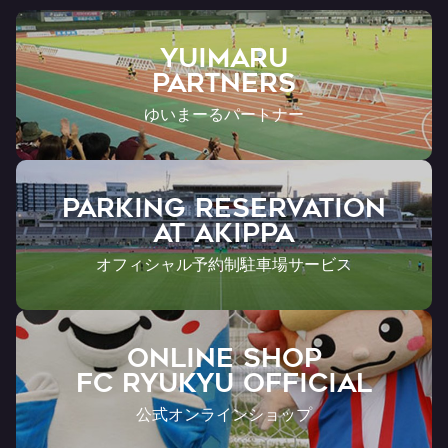
YUIMARU
Partners
ゆいまーるパートナー
PARKING RESERVATION
AT Akippa
オフィシャル予約制駐車場サービス
ONLINE SHOP
FC RYUKYU OFFICIAL
公式オンラインショップ