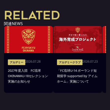
RELATED
関連NEWS
2026.07.28
2026.07.23
アカデミー
アカデミークラブ
2027年度入団 FC琉球
「FC琉球U-14 ポーランド短
高
OKINAWAU-18セレクション
期留学 supported by アイム
プ
実施のお知らせ
ホーム」実施について
部
ら