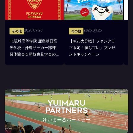
2026.07.28
2026.04.25
その他
その他
FC琉球高等学院 鹿島朝日高
【4/25大分戦】ファンクラ
「
等学校・沖縄サッカー部練
ブ限定「勝ちプレ」プレゼ
D
習体験会＆新校舎見学会の
ントキャンペーン
方
お知らせ
YUIMARU
Partners
ゆいまーるパートナー