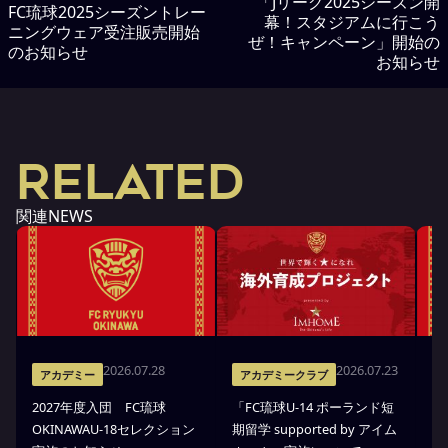
「Jリーグ2025シーズン開
FC琉球2025シーズントレー
幕！スタジアムに行こう
ニングウェア受注販売開始
ぜ！キャンペーン」開始の
のお知らせ
お知らせ
RELATED
関連NEWS
2026.07.28
2026.07.23
アカデミー
アカデミークラブ
2027年度入団 FC琉球
「FC琉球U-14 ポーランド短
高
OKINAWAU-18セレクション
期留学 supported by アイム
プ