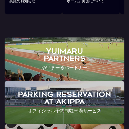
実施のお知らせ
ホーム」実施について
部
ら
YUIMARU
Partners
ゆいまーるパートナー
PARKING RESERVATION
AT Akippa
オフィシャル予約制駐車場サービス