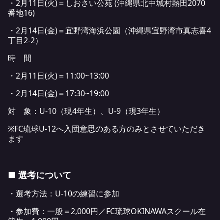
・2月11日(火)＝しおさい公苑 (沖縄県北中城村熱田2070
番地16)
・2月14日(金)＝宜野湾海浜公園（沖縄県宜野湾市真志喜4
丁目2-2）
時 間
・2月11日(火)＝11:00~13:00
・2月14日(金)＝17:30~19:00
対 象：U-10（現4年生）、U-9（現3年生）
※FC琉球U-12へ入団意思のある方のみとさせていただき
ます
■ 選考について
・選考方法：U-10の練習に参加
・参加費：一般＝2,000円／FC琉球OKINAWAスクール在