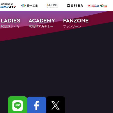
LADIES
ACADEMY
FANZONE
FC琉球さくら
FC琉球アカデミー
ファンゾーン