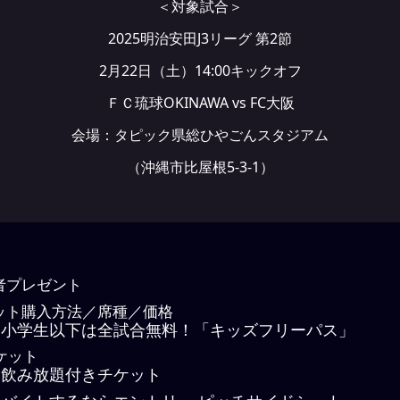
＜対象試合＞
2025明治安田J3リーグ 第2節
2月22日（土）14:00キックオフ
ＦＣ琉球OKINAWA vs FC大阪
会場：タピック県総ひやごんスタジアム
（沖縄市比屋根5-3-1）
者プレゼント
ット購入方法／席種／価格
小学生以下は全試合無料！「キッズフリーパス」
ケット
飲み放題付きチケット