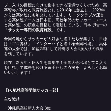
プロ入りの目標に向けて集中できる環境づくりのため、高
卒資格が取れる教育施設として2018年に創立し、2023年
からは高体連にも加盟しています。Jリーグクラブが運営
する高体連チームは日本初。高校年代のサッカー（ユース
と高体連）の頂点を目指して活動している、日本で唯一の
「
サッカー専門の教育施設
」です。
全国各地からサッカーが大好きな選手たちが集まり、目標
は「プロ昇格」「インターハイと選手権全国出場」。高体
連の大会では、加盟2年にして沖縄県大会4強入りの戦績
を残しています。
現在、新入生・転入生を募集中！全国大会出場とプロ入り
を目指して成長を続ける選手たちの応援を、よろしくお願
いいたします！
【FC琉球高等学院サッカー部】
主な戦績
・沖縄県高校新人大会 3位