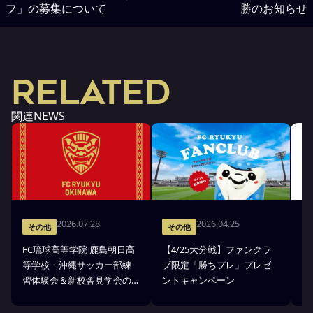
フ」の募集について
勝のお知らせ
RELATED
関連NEWS
2026.07.28
2026.04.25
その他
その他
FC琉球高等学院 鹿島朝日高
【4/25大分戦】ファンクラ
「
等学校・沖縄サッカー部練
ブ限定「勝ちプレ」プレゼ
D
習体験会＆新校舎見学会の
ントキャンペーン
方
お知らせ