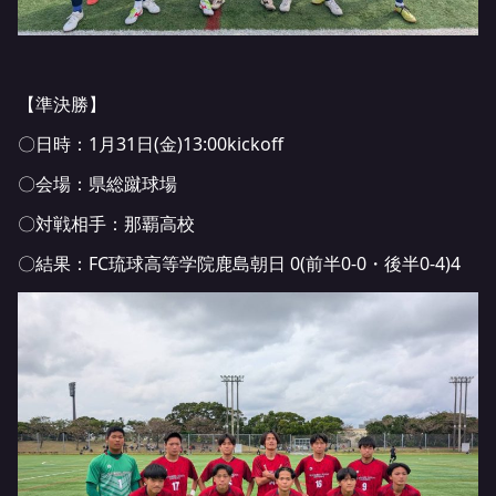
【準決勝】
〇日時：1月31日(金)13:00kickoff
〇会場：県総蹴球場
〇対戦相手：那覇高校
〇結果：FC琉球高等学院鹿島朝日 0(前半0-0・後半0-4)4