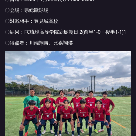
〇会場：県総蹴球場
〇対戦相手：豊見城高校
〇結果：FC琉球高等学院鹿島朝日 2(前半1-0・後半1-1)1
〇得点者：川端翔海、比嘉翔瑛