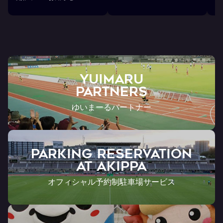
戦
YUIMARU
Partners
ゆいまーるパートナー
PARKING RESERVATION
AT Akippa
オフィシャル予約制駐車場サービス