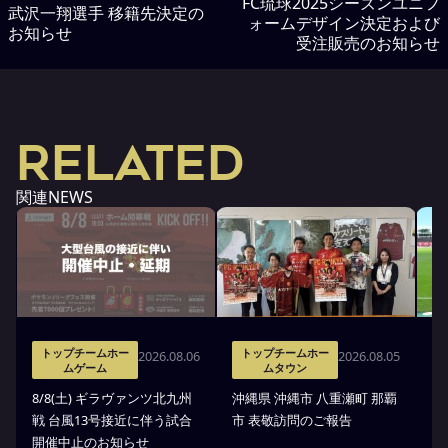
FC琉球2025シーズンユニフ
武沢一翔選手 移籍先決定の
ォームデザイン決定および
お知らせ
受注販売のお知らせ
RELATED
関連NEWS
トップチームホー
トップチームホー
2026.08.06
2026.08.05
ムゲーム
ムタウン
タ
8/8(土) ギラヴァンツ北九州
沖縄県 沖縄市 八重瀬町 那覇
沖
戦 台風13号接近に伴う試合
市 表敬訪問のご報告
(
開催中止のお知らせ