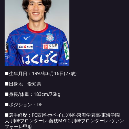
■生年月日：1997年6月16日(27歳)
■出身地：愛知県
■身長/体重：183cm/76kg
■ポジション：DF
■選手経歴：FC西尾-ホペイロ刈谷-東海学園高-東海学園
大-川崎フロンターレ-藤枝MYFC-川崎フロンターレ-ヴァン
フォーレ甲府