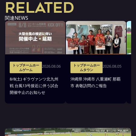
RELATED
関連NEWS
トップチームホー
トップチームホー
2026.08.06
2026.08.05
ムゲーム
ムタウン
タ
8/8(土) ギラヴァンツ北九州
沖縄県 沖縄市 八重瀬町 那覇
沖
戦 台風13号接近に伴う試合
市 表敬訪問のご報告
(
開催中止のお知らせ
戦