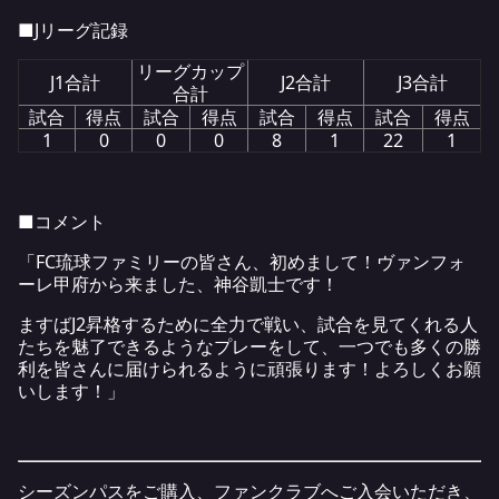
■Jリーグ記録
リーグカップ
J1合計
J2合計
J3合計
合計
試合
得点
試合
得点
試合
得点
試合
得点
1
0
0
0
8
1
22
1
■コメント
「FC琉球ファミリーの皆さん、初めまして！ヴァンフォ
ーレ甲府から来ました、神谷凱士です！
ますばJ2昇格するために全力で戦い、試合を見てくれる人
たちを魅了できるようなプレーをして、一つでも多くの勝
利を皆さんに届けられるように頑張ります！よろしくお願
いします！」
シーズンパスをご購入、ファンクラブへご入会いただき、