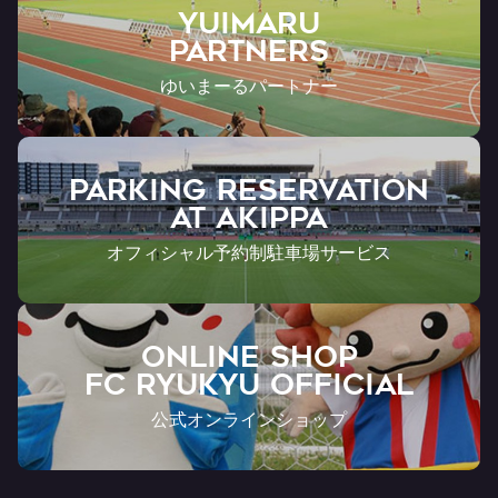
YUIMARU
Partners
ゆいまーるパートナー
PARKING RESERVATION
AT Akippa
オフィシャル予約制駐車場サービス
ONLINE SHOP
FC RYUKYU OFFICIAL
公式オンラインショップ