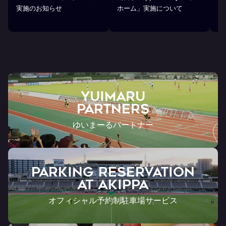
実施のお知らせ
ホーム」実施について
部
ら
YUIMARU
Partners
ゆいまーるパートナー
PARKING RESERVATION
AT Akippa
オフィシャル予約制駐車場サービス