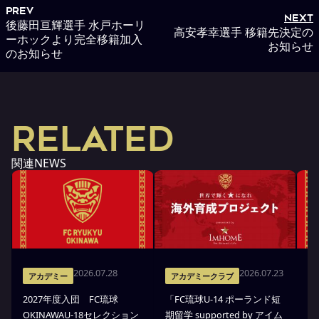
PREV
NEXT
後藤田亘輝選手 水戸ホーリ
高安孝幸選手 移籍先決定の
ーホックより完全移籍加入
お知らせ
のお知らせ
RELATED
関連NEWS
2026.07.28
2026.07.23
アカデミー
アカデミークラブ
2027年度入団 FC琉球
「FC琉球U-14 ポーランド短
高
OKINAWAU-18セレクション
期留学 supported by アイム
プ