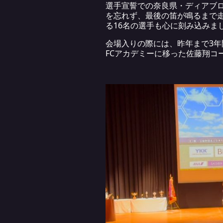
選手宣誓での奈良県・ディアブロ
を忘れず、最後の笛が鳴るまで走り
る16名の選手も心に刻み込みま
会場入りの際には、昨年まで3年
FCアカデミーに移った佐藤翔コ