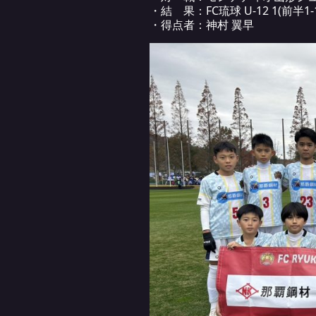
・結 果：FC琉球 U-12 1(前半1-
・得点者：神村 翼早