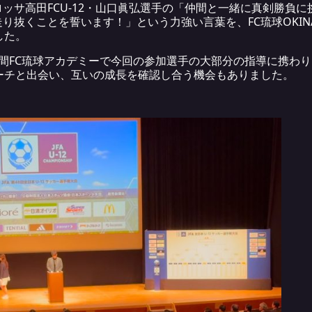
ッサ高田FCU-12・山口眞弘選手の「仲間と一緒に真剣勝負
抜くことを誓います！」という力強い言葉を、FC琉球OKINAW
した。
間FC琉球アカデミーで今回の参加選手の大部分の指導に携わり、
ーチと出会い、互いの成長を確認し合う機会もありました。