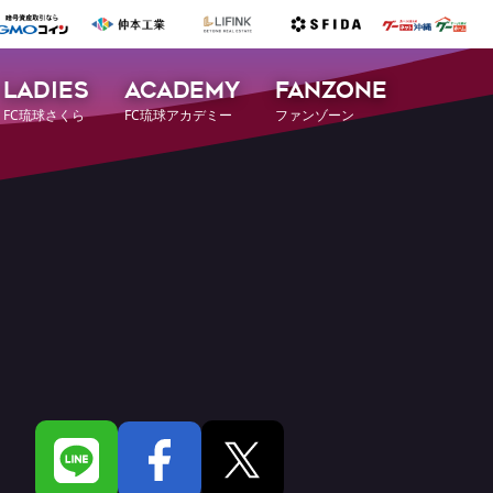
LADIES
ACADEMY
FANZONE
FC琉球さくら
FC琉球アカデミー
ファンゾーン