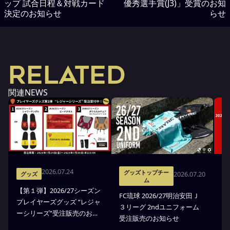
ップ 試合日程＆対戦カード
優秀選手賞(J3)」受賞のお知
決定のお知らせ
らせ
RELATED
関連NEWS
2026.07.24
グッズトップチー
2026.07.20
グッズ
ム
【第１弾】2026/27シーズン
FC琉球 2026/27明治安田Ｊ
F
プレイヤーズグッズ “レジャ
３リーグ 2ndユニフォーム
３
ーシリーズ”受注販売のお知
受注販売のお知らせ
ア
らせ