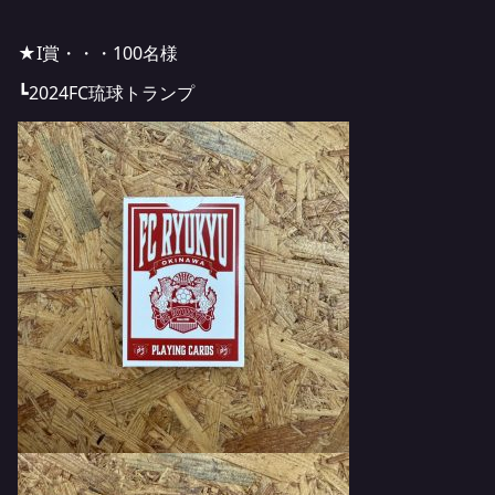
★I賞・・・100名様
┗2024FC琉球トランプ