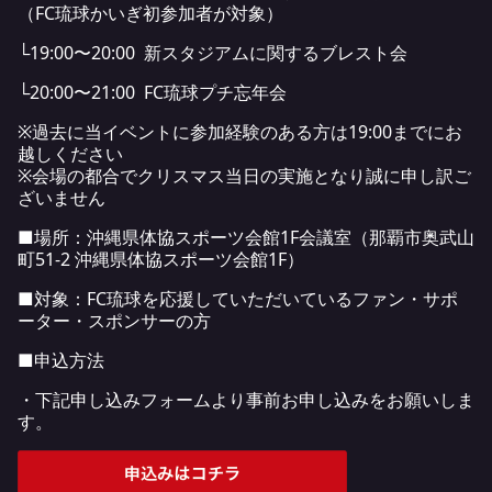
（FC琉球かいぎ初参加者が対象）
└19:00〜20:00 新スタジアムに関するブレスト会
└20:00〜21:00 FC琉球プチ忘年会
※過去に当イベントに参加経験のある方は19:00までにお
越しください
※会場の都合でクリスマス当日の実施となり誠に申し訳ご
ざいません
■場所：沖縄県体協スポーツ会館1F会議室（那覇市奥武山
町51-2 沖縄県体協スポーツ会館1F）
■対象：FC琉球を応援していただいているファン・サポ
ーター・スポンサーの方
■申込方法
・下記申し込みフォームより事前お申し込みをお願いしま
す。