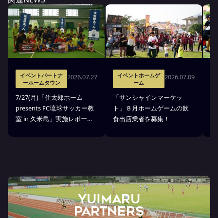
イベントパートナ
イベントホームゲ
2026.07.27
2026.07.09
ーホームタウン
ーム
7
7/27(月)「住太郎ホーム
「サンシャインマーケッ
p
presents FC琉球サッカー教
ト」８月ホームゲームの飲
室
室 in 久米島」実施レポー
食出店業者を募集！
せ
ト！
YUIMARU
Partners