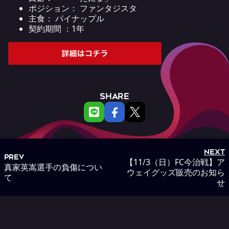
ポジション： ファンタジスタ
主食： パイナップル
契約期間 ：1年
SHARE
NEXT
PREV
【11/3（日）FC今治戦】ア
真家英嵩選手の負傷につい
ウェイグッズ販売のお知ら
て
せ