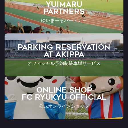
YUIMARU
Partners
ゆいまーるパートナー
PARKING RESERVATION
AT Akippa
オフィシャル予約制駐車場サービス
ONLINE SHOP
FC RYUKYU OFFICIAL
公式オンラインショップ