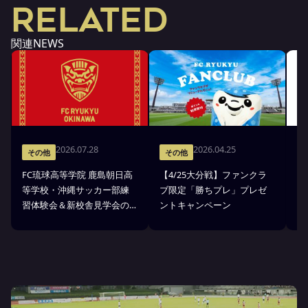
RELATED
関連NEWS
2026.07.28
2026.04.25
その他
その他
FC琉球高等学院 鹿島朝日高
【4/25大分戦】ファンクラ
「
等学校・沖縄サッカー部練
ブ限定「勝ちプレ」プレゼ
D
習体験会＆新校舎見学会の
ントキャンペーン
方
お知らせ