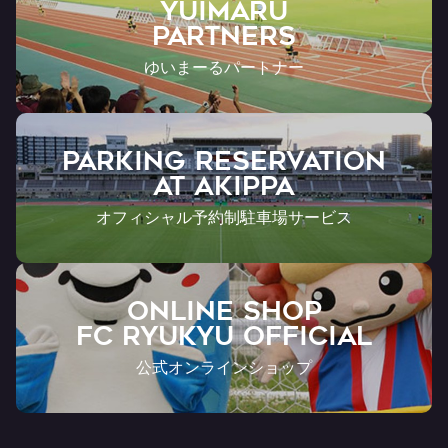
YUIMARU
Partners
ゆいまーるパートナー
PARKING RESERVATION
AT Akippa
オフィシャル予約制駐車場サービス
ONLINE SHOP
FC RYUKYU OFFICIAL
公式オンラインショップ