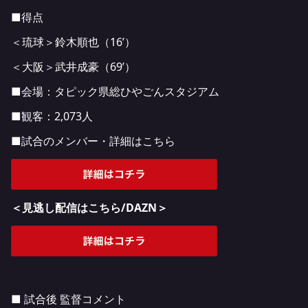
■得点
＜琉球＞鈴木順也（16’）
＜大阪＞武井成豪（69’）
■会場：タピック県総ひやごんスタジアム
■観客：2,073人
■試合のメンバー・詳細はこちら
＜見逃し配信はこちら/DAZN＞
■ 試合後 監督コメント