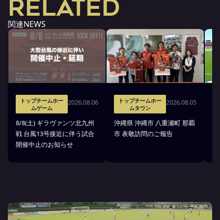
RELATED
関連NEWS
トップチームホー
トップチームホー
2026.08.06
2026.08.05
ムゲーム
ムタウン
タ
8/8(土) ギラヴァンツ北九州
沖縄県 沖縄市 八重瀬町 那覇
沖
戦 台風13号接近に伴う試合
市 表敬訪問のご報告
(
開催中止のお知らせ
戦