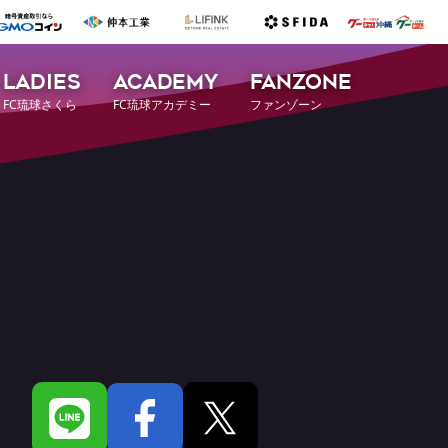
LADIES
ACADEMY
FANZONE
FC琉球さくら
FC琉球アカデミー
ファンゾーン