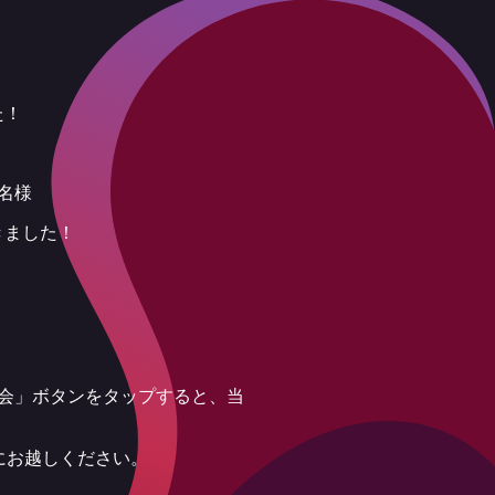
た！
名様
きました！
選会」ボタンをタップすると、当
にお越しください。