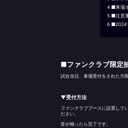
4
■来場
5
■注意
6
■202
■ファンクラブ限定
試合当日、来場受付をされた方
▼受付方法
ファンクラブブースに設置してい
ださい。
音が鳴ったら完了です。