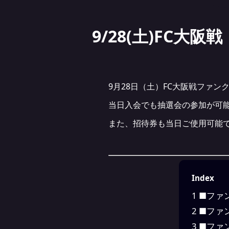
9/28(土)FC
9月28日（土）FC大阪戦ファ
当日入会でも抽選会の参加が可
また、招待券も当日ご使用可能
Index
1
■ファ
2
■ファ
3
■ファ