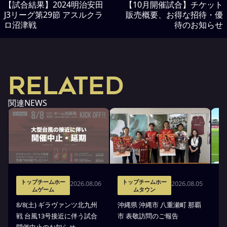
【試合結果】2024明治安田
【10月開催試合】チケット
J3リーグ第29節 アスルクラ
販売概要、お得な招待・優
ロ沼津戦
待のお知らせ
RELATED
関連NEWS
トップチームホー
トップチームホー
2026.08.06
2026.08.05
ムゲーム
ムタウン
タ
8/8(土) ギラヴァンツ北九州
沖縄県 沖縄市 八重瀬町 那覇
沖
戦 台風13号接近に伴う試合
市 表敬訪問のご報告
(