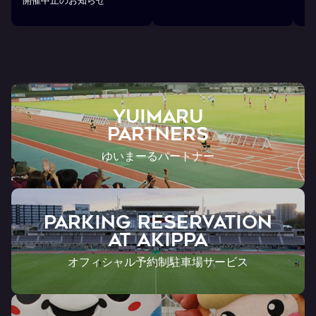
開催中止のお知らせ
戦
YUIMARU
Partners
ゆいまーるパートナー
PARKING RESERVATION
AT Akippa
オフィシャル予約制駐車場サービス