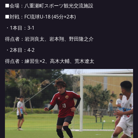
■会場：八重瀬町スポーツ観光交流施設
■対戦：FC琉球U-18 (45分×2本)
・1本目：3-1
得点者：岩渕良太、岩本翔、野田隆之介
・2本目：4-2
得点者：練習生×2、高木大輔、荒木遼太