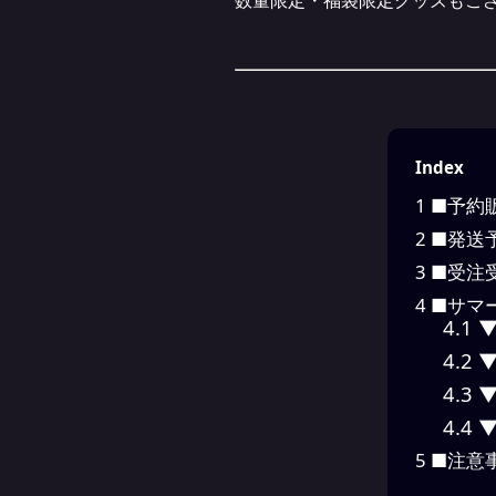
数量限定・福袋限定グッズもご
Index
1
■予約
2
■発送
3
■受注
4
■サマ
4.1
▼
4.2
▼
4.3
▼
4.4
▼
5
■注意