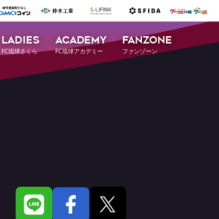
LADIES
ACADEMY
FANZONE
FC琉球さくら
FC琉球アカデミー
ファンゾーン