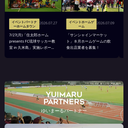
イベントパートナ
イベントホームゲ
2026.07.27
2026.07.09
ーホームタウン
ーム
7
7/27(月)「住太郎ホーム
「サンシャインマーケッ
p
presents FC琉球サッカー教
ト」８月ホームゲームの飲
室
室 in 久米島」実施レポー
食出店業者を募集！
せ
ト！
YUIMARU
Partners
ゆいまーるパートナー