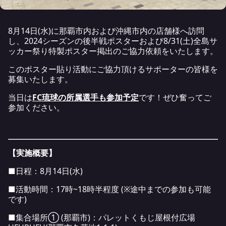
8月14日(水)に那覇市内および沖縄市内の店舗様へ訪問
し、2024シーズンの後半戦ポスターおよび8/31(土)全島サ
ッカー祭り特製ポスター掲出のご協力依頼をいたします。
このポスター貼り活動にご協力頂けるサポーターの皆様を
募集いたします。
当日は
FC琉球の所属選手も参加予定
です！ぜひ奮ってご
参加ください。
【実施概要】
■日程：8月14日(水)
■活動時間：17時~18時半程度 (※途中までの参加も可能
です)
■集合場所① (那覇市)：パレットくもじ屋根付広場