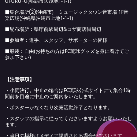
UFURUFU(那覇市久茂地1-1-1)
■集合場所②(沖縄市)：ミュージックタウン音市場 1F音
楽広場(沖縄県沖縄市上地1-1-1)
■配布場所：県庁前駅周辺&コザ商店街周辺
■参加者：選手、スタッフ、サポーターの皆様
■服装：自由(お持ちの方はFC琉球グッズを身に着けてご
参加下さい)
【注意事項】
・小雨決行。中止の場合はFC琉球公式サイトにて集合1時
間前を目途に中止のご案内をいたします。
・ポスターがなくなり次第活動終了となります。
・スタッフの指示に従ってくださいますようお願いいたし
ます。
・当日の模様はメディア掲載される場合がございます。