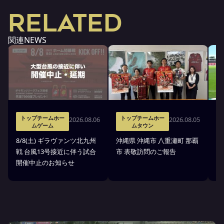
RELATED
関連NEWS
トップチームホー
トップチームホー
2026.08.06
2026.08.05
ムゲーム
ムタウン
タ
8/8(土) ギラヴァンツ北九州
沖縄県 沖縄市 八重瀬町 那覇
沖
戦 台風13号接近に伴う試合
市 表敬訪問のご報告
(
開催中止のお知らせ
戦