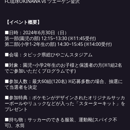
FC琉球OKINAWA vs ツエーゲン金沢
【イベント概要】
■日時：2024年6月30日（日）
第一部(園児の部) 12:15~13:30 (※11:45受付)
第二部(小学1-2年生の部) 14:30~15:45 (※14:00受付)
■会場：タピック県総ひやごんスタジアム
■対象：園児~小学2年生のお子様と保護者の方(※1組2名
でご参加いただくプログラムです)
■参加人数：最大60組(120名) ※応募多数の場合、抽選に
て当選者を決定
■参加特典：ポケモンがデザインされたオリジナルサッカ
ーボールやリュックなどが入った「スターターキット」を
プレゼント
■持ち物：サッカーのできる服装、運動靴(スパイク不
可)、水筒