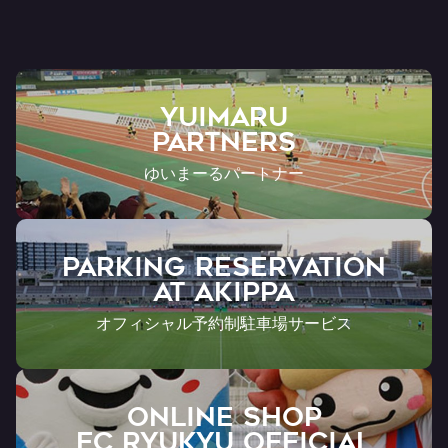
ト
YUIMARU
Partners
ゆいまーるパートナー
PARKING RESERVATION
AT Akippa
オフィシャル予約制駐車場サービス
ONLINE SHOP
FC RYUKYU OFFICIAL