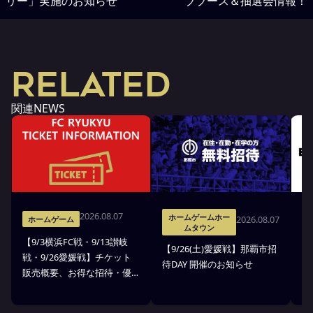
リー」実施のお知らせ
ブブース＆抽選会情報！
RELATED
関連NEWS
2026.08.07
ホームゲームホー
2026.08.07
ホームゲーム
ムタウン
【9/3横浜FC戦・9/13讃岐
※
【9/26(土)愛媛戦】那覇市招
戦・9/26愛媛戦】チケット
戦
待DAY 開催のお知らせ
販売概要、お得な招待・優
ス
待のお知らせ
7
ン